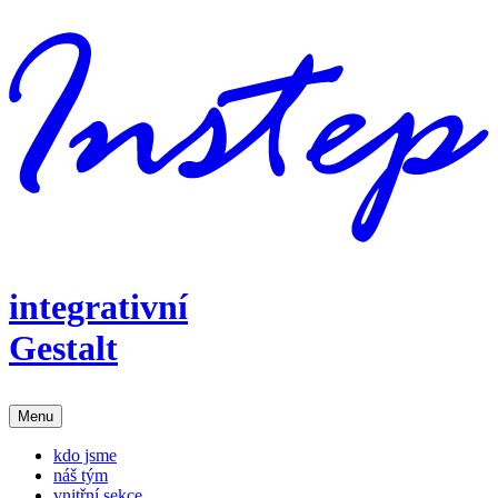
integrativní
Gestalt
Menu
kdo jsme
náš tým
vnitřní sekce